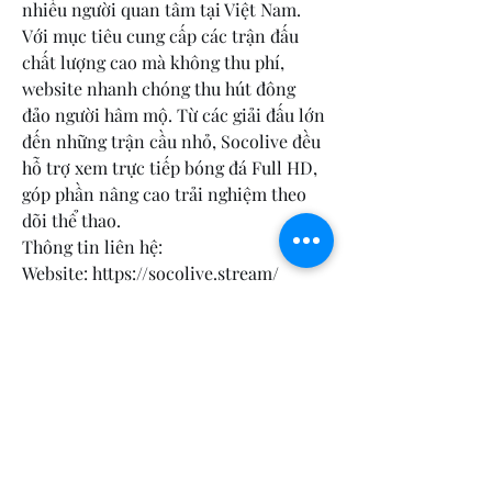
nhiều người quan tâm tại Việt Nam. 
Với mục tiêu cung cấp các trận đấu 
chất lượng cao mà không thu phí, 
website nhanh chóng thu hút đông 
đảo người hâm mộ. Từ các giải đấu lớn 
đến những trận cầu nhỏ, Socolive đều 
hỗ trợ xem trực tiếp bóng đá Full HD, 
góp phần nâng cao trải nghiệm theo 
dõi thể thao.
Thông tin liên hệ:
Website: https://socolive.stream/ 
Phone: 0369526633
Địa chỉ: 27/5  Đường Âu Cơ, Phường 14, 
Quận 11, TP. HCM
menomoniechiro@yahoo.com
(715) 232-8858
(phone)