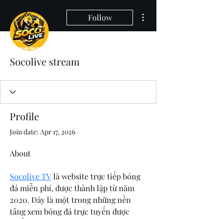
More actions
Follow
Socolive stream
Profile
Join date: Apr 17, 2026
About
Socolive TV
 là website trực tiếp bóng 
đá miễn phí, được thành lập từ năm 
2020. Đây là một trong những nền 
tảng xem bóng đá trực tuyến được 