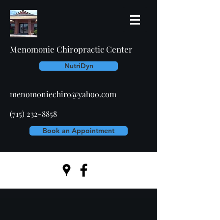
Menomonie Chiropractic Center
NutriDyn
menomoniechiro@yahoo.com
(715) 232-8858
Book an Appointment