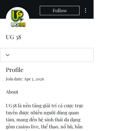
More actions
Follow
UG 38
Profile
Join date: Apr 5, 2026
About
UG38 là nền tảng giải trí cá cược trực 
tuyến được nhiều người dùng quan 
tâm, mang đến hệ sinh thái đa dạng 
gồm casino live, thể thao, nổ hũ, bắn 