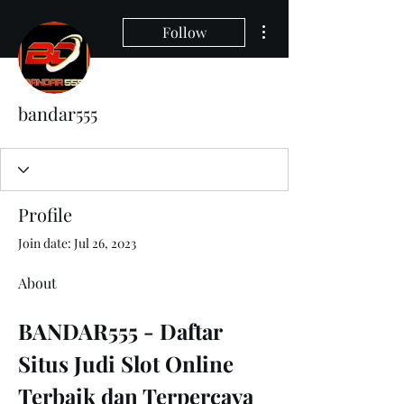
More actions
Follow
bandar555
Profile
Join date: Jul 26, 2023
About
BANDAR555 - Daftar 
Situs Judi Slot Online 
Terbaik dan Terpercaya 