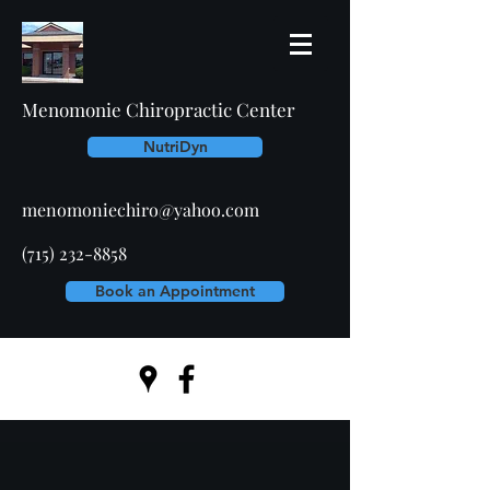
Menomonie Chiropractic Center
NutriDyn
menomoniechiro@yahoo.com
(715) 232-8858
Book an Appointment