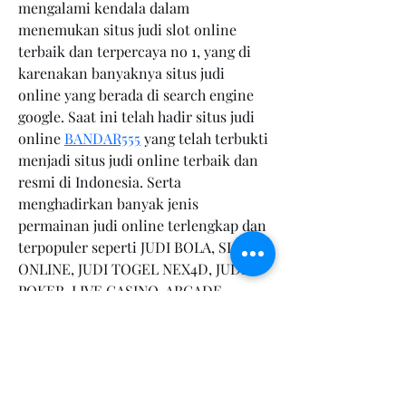
mengalami kendala dalam 
menemukan situs judi slot online 
terbaik dan terpercaya no 1, yang di 
karenakan banyaknya situs judi 
online yang berada di search engine 
google. Saat ini telah hadir situs judi 
online 
BANDAR555
 yang telah terbukti 
menjadi situs judi online terbaik dan 
resmi di Indonesia. Serta 
menghadirkan banyak jenis 
permainan judi online terlengkap dan 
terpopuler seperti JUDI BOLA, SLOT 
ONLINE, JUDI TOGEL NEX4D, JUDI 
POKER, LIVE CASINO, ARCADE 
GAMES. BANDAR555 telah bekerja 
sama dengan berbagai provider 
terbaik dan terpopuler yang telah 
terakreditasi sebagai provider yang 
berbasis pada teknologi canggih yang 